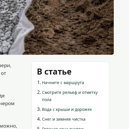
вери,
В статье
 от
Начните с маршрута
Смотрите рельеф и отметку
де
пола
ечером
Вода с крыши и дорожек
Снег и зимняя чистка
 можно,
Грязная зона внутри