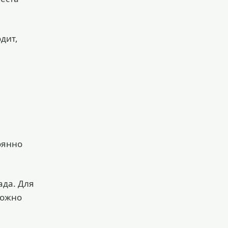
дит,
тоянно
ада. Для
можно