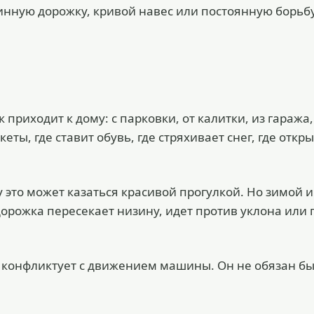
инную дорожку, кривой навес или постоянную борьбу
 приходит к дому: с парковки, от калитки, из гаража,
кеты, где ставит обувь, где стряхивает снег, где откр
у это может казаться красивой прогулкой. Но зимой и
дорожка пересекает низину, идет против уклона или
е конфликтует с движением машины. Он не обязан б