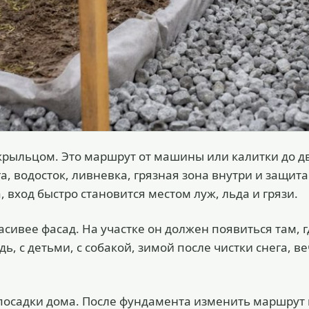
д крыльцом. Это маршрут от машины или калитки до д
а, водосток, ливневка, грязная зона внутри и защита
, вход быстро становится местом луж, льда и грязи.
асивее фасад. На участке он должен появиться там, г
ь, с детьми, с собакой, зимой после чистки снега, в
 посадки дома. После фундамента изменить маршрут