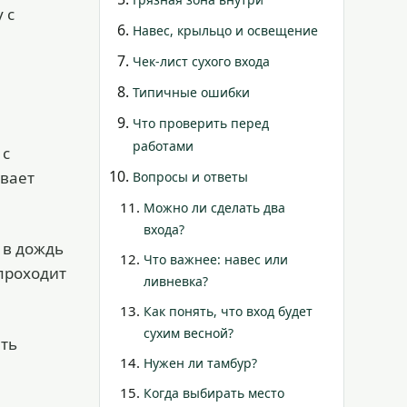
 с
Навес, крыльцо и освещение
Чек-лист сухого входа
Типичные ошибки
Что проверить перед
работами
 с
ывает
Вопросы и ответы
Можно ли сделать два
входа?
 в дождь
Что важнее: навес или
 проходит
ливневка?
Как понять, что вход будет
сухим весной?
ыть
Нужен ли тамбур?
Когда выбирать место