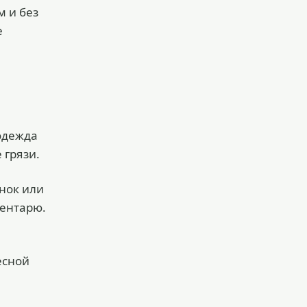
м и без
е
 одежда
 грязи.
анок или
вентарю.
есной