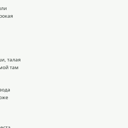
или
рокая
ши, талая
имой там
вода
тоже
еста