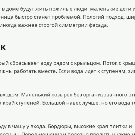
ли в доме будут жить пожилые люди, маленькие дети 
тница быстро станет проблемой. Пологий подход, ши
иногда важнее строгой симметрии фасада.
ек
рый сбрасывает воду рядом с крыльцом. Поток с кры
лжны работать вместе. Если вода идет к ступеням, з
д входом. Маленький козырек без организованного от
 край ступеней. Большой навес лучше, но его вода 
ду в чашу у входа. Бордюры, высокие края плитки и
плотины. Перед мощением полезно пролить низкие м