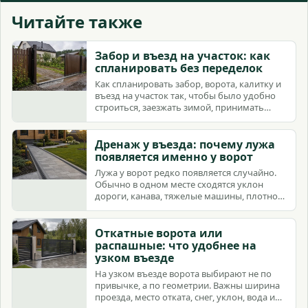
Читайте также
Забор и въезд на участок: как
спланировать без переделок
Как спланировать забор, ворота, калитку и
въезд на участок так, чтобы было удобно
строиться, заезжать зимой, принимать
доставку и жить без переделок.
Дренаж у въезда: почему лужа
появляется именно у ворот
Лужа у ворот редко появляется случайно.
Обычно в одном месте сходятся уклон
дороги, канава, тяжелые машины, плотное
основание и ошибки водоотвода.
Откатные ворота или
распашные: что удобнее на
узком въезде
На узком въезде ворота выбирают не по
привычке, а по геометрии. Важны ширина
проезда, место отката, снег, уклон, вода и